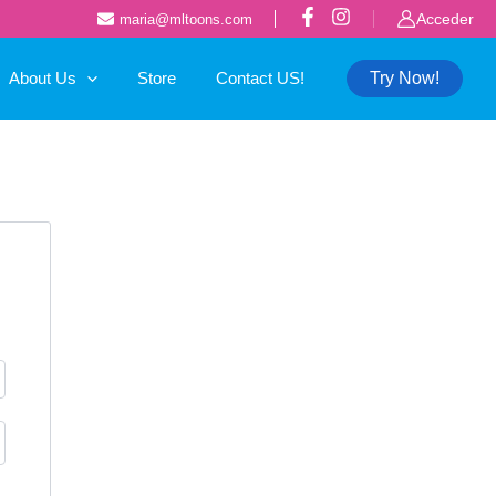
Acceder
maria@mltoons.com
About Us
Store
Contact US!
Try Now!